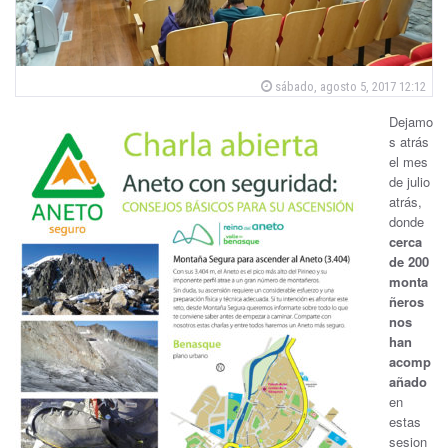
P
sábado, agosto 5, 2017 12:12
o
s
Dejamo
t
e
s atrás
d
el mes
o
n
de julio
atrás,
donde
cerca
de 200
monta
ñeros
nos
han
acomp
añado
en
estas
sesion