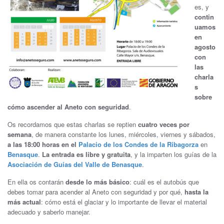
es, y
contin
uamos
en
agosto
con
las
charla
s
sobre
cómo ascender al Aneto con seguridad
.
Os recordamos que estas charlas se reptien
cuatro veces por
semana
, de manera constante los lunes, miércoles, viernes y sábados,
a las 18:00 horas en el
Palacio de los Condes de la Ribagorza
en
Benasque
.
La entrada es libre y gratuita
, y la imparten los guías de la
Asociación de Guías del Valle de Benasque
.
En ella os contarán
desde lo más básico
: cuál es el autobús que
debes tomar para acender al Aneto con seguridad y por qué,
hasta la
más actual
: cómo está el glaciar y lo importante de llevar el material
adecuado y saberlo manejar.