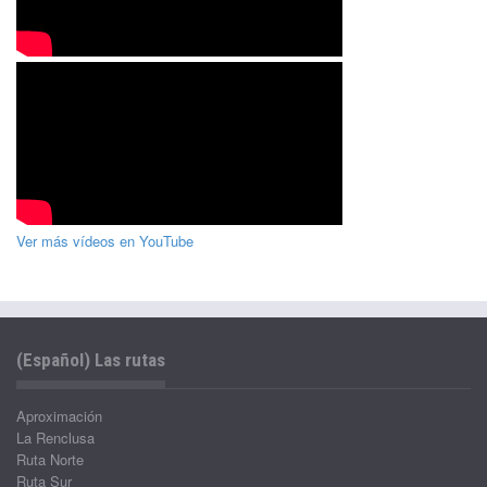
Ver más vídeos en YouTube
(Español) Las rutas
Aproximación
La Renclusa
Ruta Norte
Ruta Sur