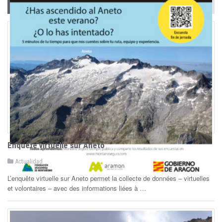
Actualidad
Enquête virtuelle sur Aneto
P
Actualidad
o
s
L’enquête virtuelle sur Aneto permet la collecte de données – virtuelles
t
e
et volontaires – avec des informations liées à …
d
i
n