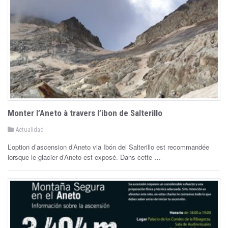
Monter l’Aneto à travers l’ibon de Salterillo
P
Actualidad
o
s
L’option d’ascension d’Aneto via Ibón del Salterillo est recommandée
t
e
lorsque le glacier d’Aneto est exposé. Dans cette …
d
i
n