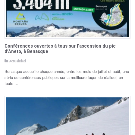
Conférences ouvertes à tous sur l’ascension du pic
d’Aneto, à Benasque
P
Actualidad
o
s
Benasque accueille chaque année, entre les mois de juillet et août, une
t
e
série de conférences publiques sur la meilleure façon de réaliser, en
d
toute …
i
n