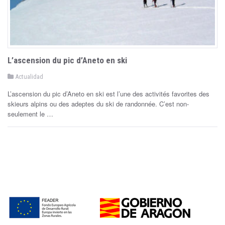
L’ascension du pic d’Aneto en ski
P
Actualidad
o
s
L’ascension du pic d’Aneto en ski est l’une des activités favorites des
t
e
skieurs alpins ou des adeptes du ski de randonnée. C’est non-
d
seulement le …
i
n