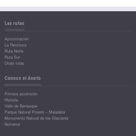
Las rutas
Aproximación
La Renclusa
Ruta Norte
Ruta Sur
Otras rutas
Conoce el Aneto
Primera ascensión
Historia
Valle de Benasque
Parque Natural Posets – Maladeta
Monumento Natural de los Glaciares
Números