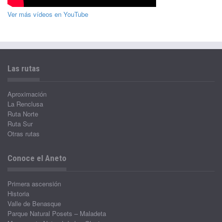
Ver más vídeos en YouTube
Las rutas
Aproximación
La Renclusa
Ruta Norte
Ruta Sur
Otras rutas
Conoce el Aneto
Primera ascensión
Historia
Valle de Benasque
Parque Natural Posets – Maladeta