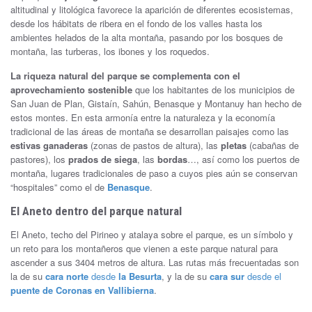
altitudinal y litológica favorece la aparición de diferentes ecosistemas,
desde los hábitats de ribera en el fondo de los valles hasta los
ambientes helados de la alta montaña, pasando por los bosques de
montaña, las turberas, los ibones y los roquedos.
La riqueza natural del parque se complementa con el
aprovechamiento sostenible
que los habitantes de los municipios de
San Juan de Plan, Gistaín, Sahún, Benasque y Montanuy han hecho de
estos montes. En esta armonía entre la naturaleza y la economía
tradicional de las áreas de montaña se desarrollan paisajes como las
estivas ganaderas
(zonas de pastos de altura), las
pletas
(cabañas de
pastores), los
prados de siega
, las
bordas
…, así como los puertos de
montaña, lugares tradicionales de paso a cuyos pies aún se conservan
“hospitales” como el de
Benasque
.
El Aneto dentro del parque natural
El Aneto, techo del Pirineo y atalaya sobre el parque, es un símbolo y
un reto para los montañeros que vienen a este parque natural para
ascender a sus 3404 metros de altura. Las rutas más frecuentadas son
la de su
cara norte
desde
la Besurta
, y la de su
cara sur
desde el
puente de Coronas en Vallibierna
.