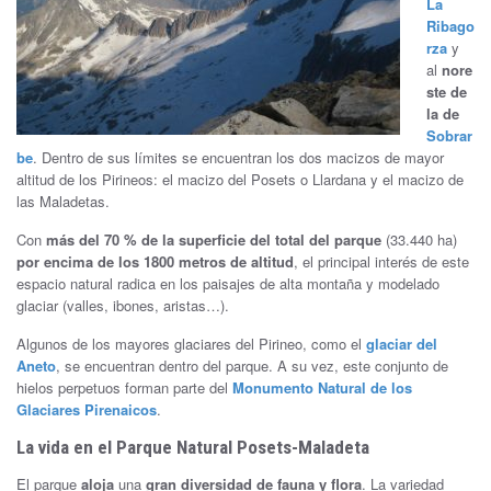
La
Ribago
rza
y
al
nore
ste de
la de
Sobrar
be
. Dentro de sus límites se encuentran los dos macizos de mayor
altitud de los Pirineos: el macizo del Posets o Llardana y el macizo de
las Maladetas.
Con
más del 70 % de la superficie del total del parque
(33.440 ha)
por encima de los 1800 metros de altitud
, el principal interés de este
espacio natural radica en los paisajes de alta montaña y modelado
glaciar (valles, ibones, aristas…).
Algunos de los mayores glaciares del Pirineo, como el
glaciar del
Aneto
, se encuentran dentro del parque. A su vez, este conjunto de
hielos perpetuos forman parte del
Monumento Natural de los
Glaciares Pirenaicos
.
La vida en el Parque Natural Posets-Maladeta
El parque
aloja
una
gran diversidad de fauna y flora
. La variedad