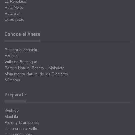
La Renclusa
Ruta Norte
Ruta Sur
Otras rutas
Conoce el Aneto
Primera ascensión
Historia
Valle de Benasque
Parque Natural Posets – Maladeta
Monumento Natural de los Glaciares
Números
Prepárate
Vestirse
Mochila
Piolet y Crampones
Entrena en el valle
Entrena en casa