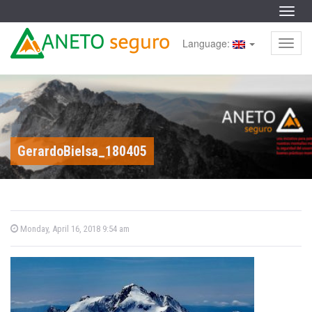
S
a
Menu
l
S
(
t
k
a
Language:
i
Menu
E
r
p
c
t
o
o
s
n
c
t
o
e
p
n
n
t
i
e
a
d
n
o
t
GerardoBielsa_180405
ñ
o
l
)
P
Monday, April 16, 2018 9:54 am
o
s
A
t
e
d
n
o
n
e