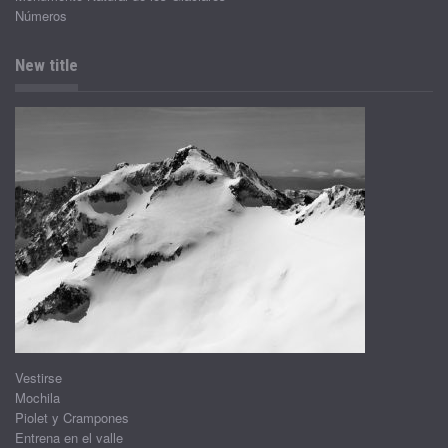
Números
New title
Vestirse
Mochila
Piolet y Crampones
Entrena en el valle