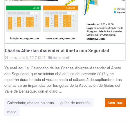
Charlas Abiertas Ascender al Aneto con Seguridad
P
P
lunes, julio 3, 2017 12:17
Actualidad
o
o
s
Ya está aquí el Calendario de las Charlas Abiertas Ascender al Aneto
s
t
e
con Seguridad, que se inician el 3 de julio del presente 2017 y se
t
d
repetirán durante todo el verano hasta el sábado 2 de septiembre. Las
e
o
n
charlas serán impartidas por los guías de la Asociación de Guías del
d
Valle de Benasque, con el claro …
i
n
Calendario; charlas abiertas
guías de montaña
Leer más
mapa