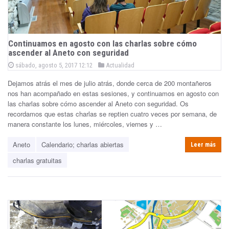
Continuamos en agosto con las charlas sobre cómo
ascender al Aneto con seguridad
P
P
sábado, agosto 5, 2017 12:12
Actualidad
o
o
s
Dejamos atrás el mes de julio atrás, donde cerca de 200 montañeros
s
t
e
nos han acompañado en estas sesiones, y continuamos en agosto con
t
d
las charlas sobre cómo ascender al Aneto con seguridad. Os
e
o
n
recordamos que estas charlas se reptien cuatro veces por semana, de
d
manera constante los lunes, miércoles, viernes y …
i
n
Aneto
Calendario; charlas abiertas
Leer más
charlas gratuitas