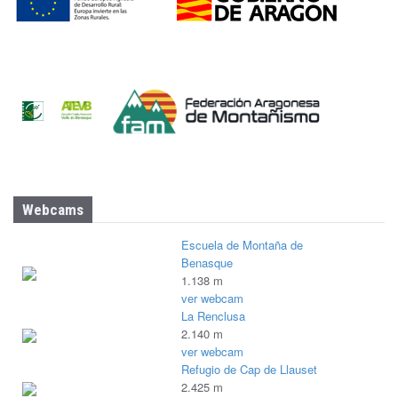
t
o
S
e
g
u
Webcams
r
o
Escuela de Montaña de
Benasque
1.138 m
ver webcam
La Renclusa
2.140 m
ver webcam
Refugio de Cap de Llauset
2.425 m