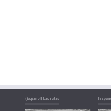
(Español) Las rutas
(Españo