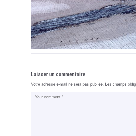
t
o
S
e
g
u
r
Laisser un commentaire
o
Votre adresse e-mail ne sera pas publiée.
Les champs oblig