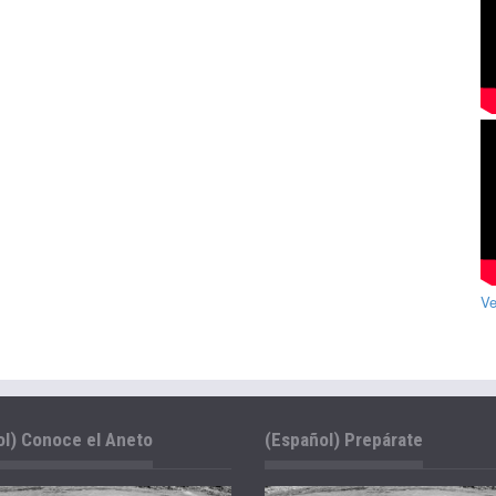
Ve
l) Conoce el Aneto
(Español) Prepárate