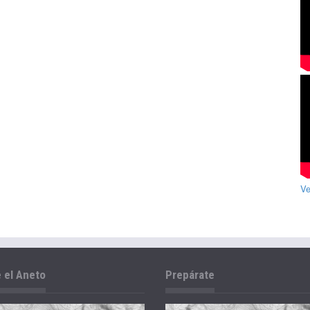
Ve
 el Aneto
Prepárate