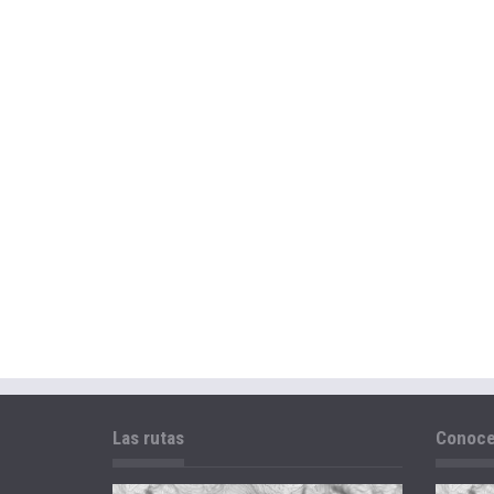
Las rutas
Conoce