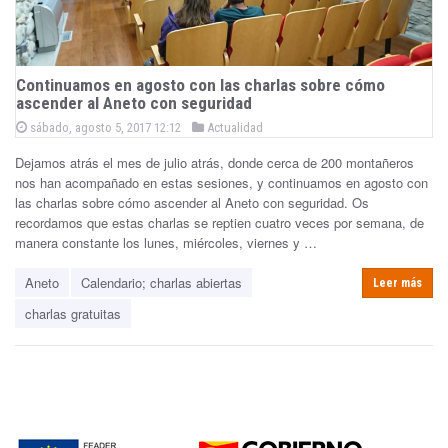
Continuamos en agosto con las charlas sobre cómo
ascender al Aneto con seguridad
P
P
sábado, agosto 5, 2017 12:12
Actualidad
o
o
s
Dejamos atrás el mes de julio atrás, donde cerca de 200 montañeros
s
t
e
nos han acompañado en estas sesiones, y continuamos en agosto con
t
d
las charlas sobre cómo ascender al Aneto con seguridad. Os
e
o
n
recordamos que estas charlas se reptien cuatro veces por semana, de
d
manera constante los lunes, miércoles, viernes y …
i
n
Aneto
Calendario; charlas abiertas
Leer más
charlas gratuitas