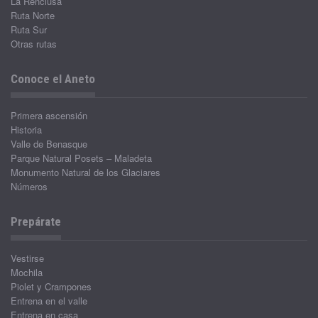
La Renclusa
Ruta Norte
Ruta Sur
Otras rutas
Conoce el Aneto
Primera ascensión
Historia
Valle de Benasque
Parque Natural Posets – Maladeta
Monumento Natural de los Glaciares
Números
Prepárate
Vestirse
Mochila
Piolet y Crampones
Entrena en el valle
Entrena en casa