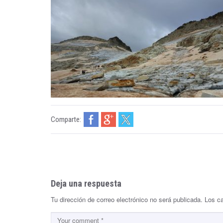
e
d
o
n
Comparte:
Deja una respuesta
Tu dirección de correo electrónico no será publicada.
Los c