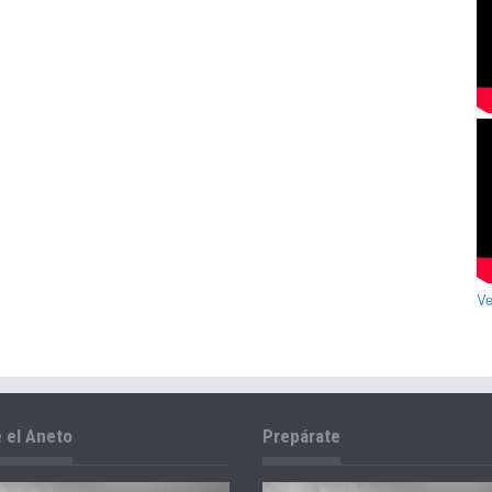
Ve
 el Aneto
Prepárate